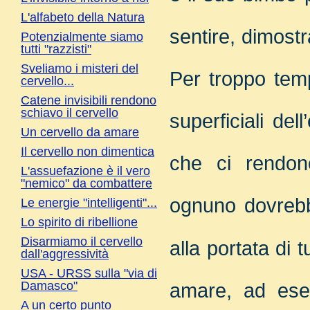
L'alfabeto della Natura
sentire, dimostr
Potenzialmente siamo
tutti "razzisti"
Sveliamo i misteri del
Per troppo temp
cervello...
Catene invisibili rendono
schiavo il cervello
superficiali de
Un cervello da amare
Il cervello non dimentica
che ci rendon
L'assuefazione è il vero
"nemico" da combattere
ognuno dovrebb
Le energie "intelligenti"...
Lo spirito di ribellione
Disarmiamo il cervello
alla portata di t
dall'aggressività
USA - URSS sulla "via di
Damasco"
amare, ad esem
A un certo punto