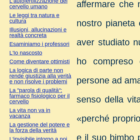
L'autofertilizzazione del
affermare che
cervello umano
Le leggi tra natura e
cultura
nostro pianeta
Illusioni, allucinazioni e
realtà concreta
aver studiato 
Esaminiamo i professori
L'Io nascosto
ho compreso c
Come diventare ottimisti
La logica di parte non
rende giustizia alla verità
persone ad amare
e non risolve i problemi
La "parola di qualità":
farmaco fisiologico per il
senso della vit
cervello
La vita non va in
vacanza
«perché proprio 
La gestione del potere e
la forza della verità
e il suo bimbo 
L'invisibile intorno a noi