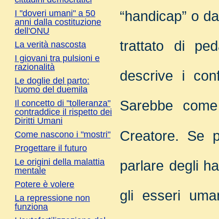
“handicap” o da
I "doveri umani" a 50
anni dalla costituzione
dell'ONU
trattato di ped
La verità nascosta
I giovani tra pulsioni e
razionalità
descrive i con
Le doglie del parto:
l'uomo del duemila
Sarebbe come v
Il concetto di "tolleranza"
contraddice il rispetto dei
Diritti Umani
Creatore.
Se p
Come nascono i "mostri"
Progettare il futuro
Le origini della malattia
parlare degli han
mentale
Potere è volere
gli esseri uma
La repressione non
funziona