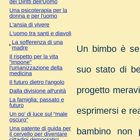
dei Diritti dell'Uomo
Una psicoterapia per la
donna e per l'uomo
L'ansia di vivere
L'uomo tra santi e diavoli
La sofferenza di una
Un bimbo è se
madre
Il rispetto per la vita
"impone"
suo stato di b
l'umanizzazione della
medicina
Il futuro dietro l'angolo
progetto meravi
Dalla divisione all'unità
La famiglia: passato e
futuro
esprimersi e rea
Un po' di luce sul "male
oscuro"
Una patente di guida per
bambino non 
il cervello per diventare
cittadini democratici