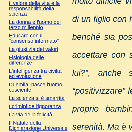
molto difficile 
Il valore della vita e la
responsabilità della
scienza
di un figlio con
La donna e l'uomo del
terzo millennio
benché sia poss
Educare con il
"consenso informato"
La giustizia dei valori
accettare con s
Fisiologia delle
differenze
lui?”, anche 
L'intelligenza tra civiltà
ed evoluzione
Duemila: nasce l'uomo
“positivizzare” l
cosciente
La scienza si è smarrita
I crimini dell'ignoranza
proprio bambi
La via della felicità
Il Natale della
serenità. Ma è v
Dichiarazione Universale