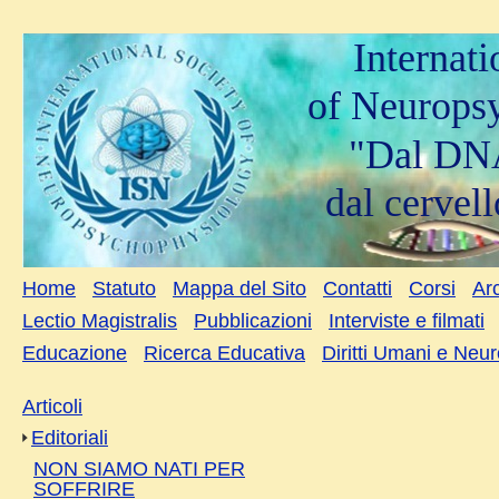
Internat
of Neurops
"Dal DNA
dal cervell
Home
Statuto
Mappa del Sito
Contatti
Corsi
Arc
Lectio Magistralis
Pubblicazioni
Interviste e filmati
Educazione
Ricerca Educativa
Diritti Umani e Neu
Articoli
Editoriali
NON SIAMO NATI PER
SOFFRIRE