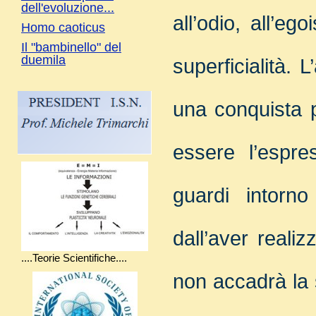
dell'evoluzione...
all’odio, all’eg
Homo caoticus
Il "bambinello" del
duemila
superficialità.
L
una conquista 
essere l’espre
guardi intorn
dall’aver realiz
....Teorie Scientifiche....
non accadrà la 