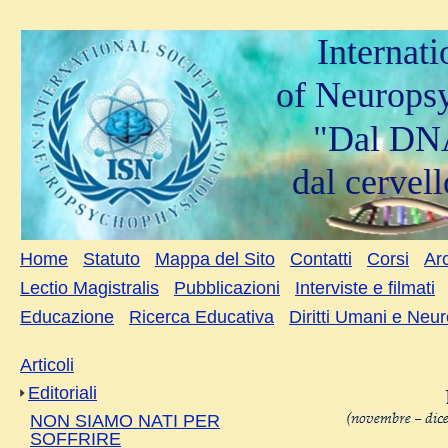
Internat
of Neurops
"Dal DNA
dal cervell
Home
Statuto
Mappa del Sito
Contatti
Corsi
Arc
Lectio Magistralis
Pubblicazioni
Interviste e filmati
Educazione
Ricerca Educativa
Diritti Umani e Neu
Articoli
Editoriali
NON SIAMO NATI PER
SOFFRIRE