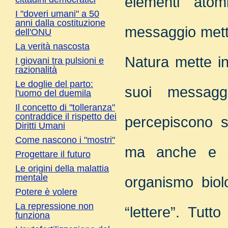
elementi ato
I "doveri umani" a 50
anni dalla costituzione
messaggio mette 
dell'ONU
La verità nascosta
Natura mette in
I giovani tra pulsioni e
razionalità
Le doglie del parto:
suoi messagg
l'uomo del duemila
Il concetto di "tolleranza"
contraddice il rispetto dei
percepiscono s
Diritti Umani
Come nascono i "mostri"
ma anche e so
Progettare il futuro
Le origini della malattia
mentale
organismo biol
Potere è volere
La repressione non
“lettere”. Tutt
funziona