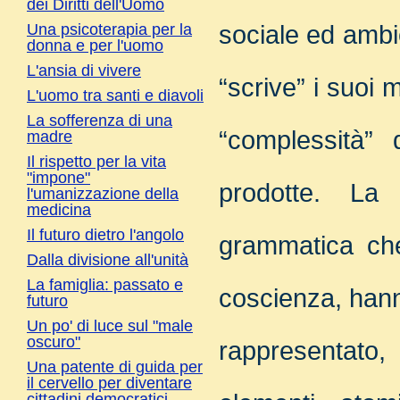
dei Diritti dell'Uomo
Una psicoterapia per la
sociale ed ambie
donna e per l'uomo
L'ansia di vivere
“scrive” i suoi 
L'uomo tra santi e diavoli
La sofferenza di una
“complessità” 
madre
Il rispetto per la vita
"impone"
prodotte. La
l'umanizzazione della
medicina
Il futuro dietro l'angolo
grammatica che
Dalla divisione all'unità
La famiglia: passato e
coscienza, hanno
futuro
Un po' di luce sul "male
oscuro"
rappresentato,
Una patente di guida per
il cervello per diventare
cittadini democratici