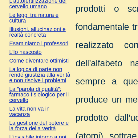
L'autofertilizzazione del
cervello umano
prodotti o scr
Le leggi tra natura e
cultura
fondamentale tra
Illusioni, allucinazioni e
realtà concreta
realizzato co
Esaminiamo i professori
L'Io nascosto
Come diventare ottimisti
dell’alfabeto 
La logica di parte non
rende giustizia alla verità
sempre a quel
e non risolve i problemi
La "parola di qualità":
farmaco fisiologico per il
produce un mess
cervello
La vita non va in
vacanza
prodotto dall’u
La gestione del potere e
la forza della verità
(atomi), sottrae
L'invisibile intorno a noi