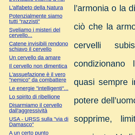
l’armonia o la d
L'alfabeto della Natura
Potenzialmente siamo
tutti "razzisti"
ciò che la armo
Sveliamo i misteri del
cervello...
cervelli subi
Catene invisibili rendono
schiavo il cervello
Un cervello da amare
condizionano l
Il cervello non dimentica
L'assuefazione è il vero
"nemico" da combattere
quasi sempre i
Le energie "intelligenti"...
Lo spirito di ribellione
potere dell’uom
Disarmiamo il cervello
dall'aggressività
sopprime, lim
USA - URSS sulla "via di
Damasco"
A un certo punto