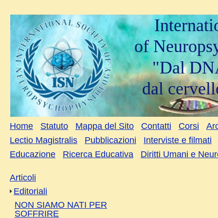
Internat
of Neurops
"Dal DNA
dal cervell
Home
Statuto
Mappa del Sito
Contatti
Corsi
Arc
Lectio Magistralis
Pubblicazioni
Interviste e filmati
Educazione
Ricerca Educativa
Diritti Umani e Neu
Articoli
Editoriali
NON SIAMO NATI PER
SOFFRIRE