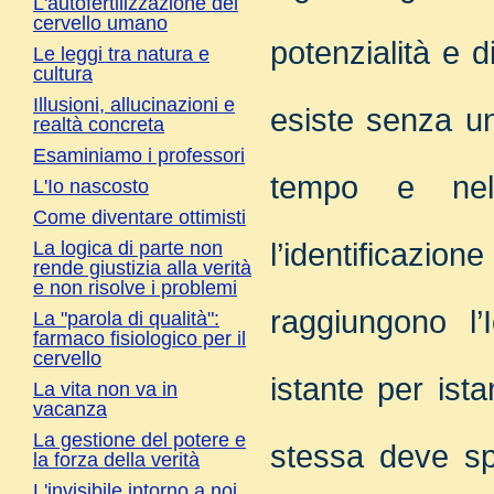
L'autofertilizzazione del
cervello umano
potenzialità e d
Le leggi tra natura e
cultura
Illusioni, allucinazioni e
esiste senza un
realtà concreta
Esaminiamo i professori
tempo e nel
L'Io nascosto
Come diventare ottimisti
l’identificazio
La logica di parte non
rende giustizia alla verità
e non risolve i problemi
raggiungono l’
La "parola di qualità":
farmaco fisiologico per il
cervello
istante per ist
La vita non va in
vacanza
La gestione del potere e
stessa deve sp
la forza della verità
L'invisibile intorno a noi