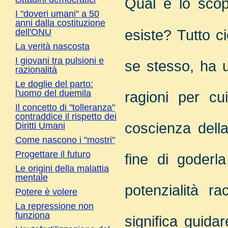
Qual è lo scop
I "doveri umani" a 50
anni dalla costituzione
esiste?
Tutto c
dell'ONU
La verità nascosta
I giovani tra pulsioni e
se stesso, ha u
razionalità
Le doglie del parto:
l'uomo del duemila
ragioni per cu
Il concetto di "tolleranza"
contraddice il rispetto dei
coscienza della
Diritti Umani
Come nascono i "mostri"
Progettare il futuro
fine di goderla
Le origini della malattia
mentale
potenzialità r
Potere è volere
La repressione non
funziona
significa guidar