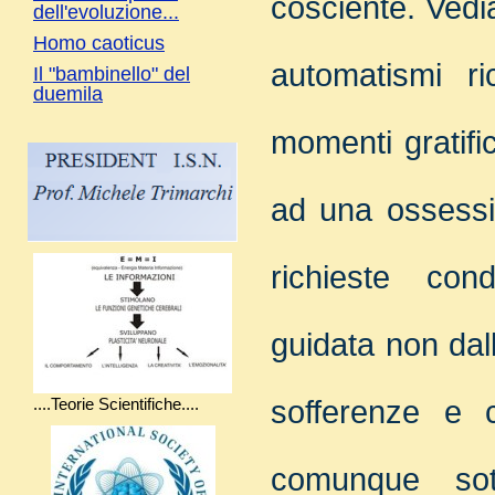
cosciente.
Vedi
dell'evoluzione...
Homo caoticus
automatismi r
Il "bambinello" del
duemila
momenti gratific
ad una ossessi
richieste condi
guidata non da
sofferenze e 
....Teorie Scientifiche....
comunque sott