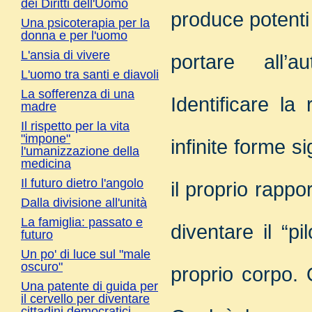
dei Diritti dell'Uomo
produce potenti
Una psicoterapia per la
donna e per l'uomo
L'ansia di vivere
portare all’a
L'uomo tra santi e diavoli
La sofferenza di una
Identificare la
madre
Il rispetto per la vita
"impone"
infinite forme s
l'umanizzazione della
medicina
Il futuro dietro l'angolo
il proprio rappo
Dalla divisione all'unità
La famiglia: passato e
diventare il “pi
futuro
Un po' di luce sul "male
oscuro"
proprio corpo.
Una patente di guida per
il cervello per diventare
cittadini democratici