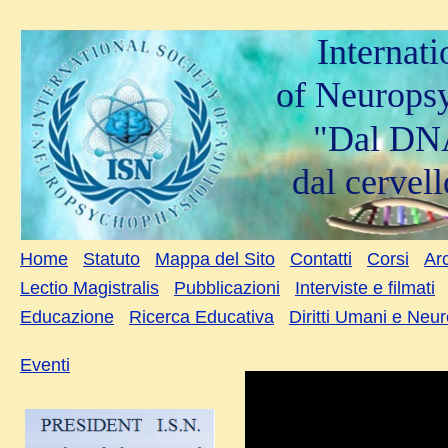
Internat
of Neurops
"Dal DNA
dal cervell
Home
Statuto
Mappa del Sito
Contatti
Corsi
Arc
Lectio Magistralis
Pubblicazioni
Interviste e filmati
Educazione
Ricerca Educativa
Diritti Umani e Neu
Eventi