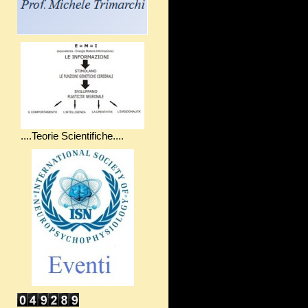
....Teorie Scientifiche....