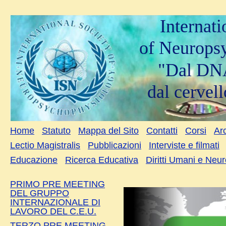
Internat
of Neurops
"Dal DNA
dal cervell
Home
Statuto
Mappa del Sito
Contatti
Corsi
Arc
Lectio Magistralis
Pubblicazioni
Interviste e filmati
Educazione
Ricerca Educativa
Diritti Umani e Neu
PRIMO PRE MEETING
DEL GRUPPO
INTERNAZIONALE DI
LAVORO DEL C.E.U.
TERZO PRE MEETING