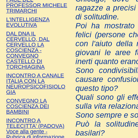
PROFESSOR MICHELE
ragazze a precisi 
TRIMARCHI
di solitudine.
L'INTELLIGENZA
Poi ha mostrato 
EVOLUTIVA
DAL DNA IL
felici (persone c
CERVELLO, DAL
con l'aiuto della
CERVELLO LA
COSCIENZA -
giovani le aree 
CONVEGNO
inerti quanto eran
CASTELLO DI
TORCHIAGINA
Sono condivisibi
INCONTRO A CANALE
causare confusio
ITALIA CON LA
NEUROPSICOFISIOLO
questo tipo?
GIA
Quali sono gli eff
CONVEGNO LA
sulla vita relazion
COSCIENZA DEI
BAMBINI
Sono sempre e sol
INCONTRO A
Può la solitudine
TELECITTA' (PADOVA)
Voce alla gente -
basilari?
Rubrica di informazione