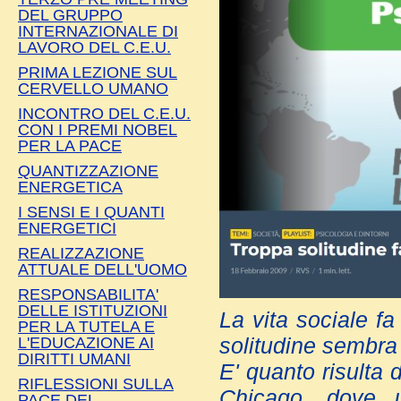
DEL GRUPPO
INTERNAZIONALE DI
LAVORO DEL C.E.U.
PRIMA LEZIONE SUL
CERVELLO UMANO
INCONTRO DEL C.E.U.
CON I PREMI NOBEL
PER LA PACE
QUANTIZZAZIONE
ENERGETICA
I SENSI E I QUANTI
ENERGETICI
REALIZZAZIONE
ATTUALE DELL'UOMO
RESPONSABILITA'
DELLE ISTITUZIONI
La vita sociale fa
PER LA TUTELA E
L'EDUCAZIONE AI
solitudine sembra
DIRITTI UMANI
E' quanto risulta 
RIFLESSIONI SULLA
Chicago, dove u
PACE DEL