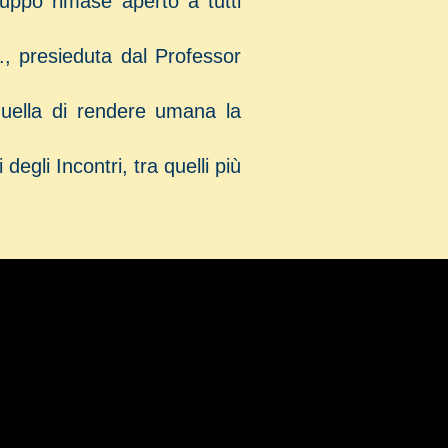
Gruppo rimase aperto a tutti
U., presieduta dal Professor
 quella di rendere umana la
egli Incontri, tra quelli più