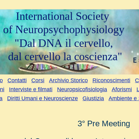
International Society
of Neuropsychophysiology
"Dal DNA il cervello,
dal cervello la coscienza"
to
Contatti
Corsi
Archivio Storico
Riconoscimenti
C
ni
Interviste e filmati
Neuropsicofisiologia
Aforismi
a
Diritti Umani e Neuroscienze
Giustizia
Ambiente e 
3° Pre Meeting