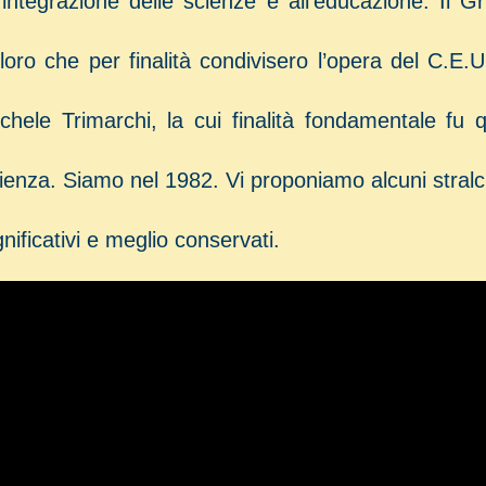
l’integrazione delle scienze e all’educazione. Il 
loro che per finalità condivisero l’opera del C.E.
chele Trimarchi, la cui finalità fondamentale fu
ienza. Siamo nel 1982. Vi proponiamo alcuni stralci d
gnificativi e meglio conservati.