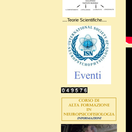
....Teorie Scientifiche....