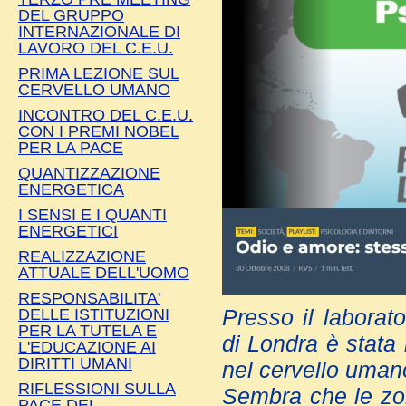
DEL GRUPPO
INTERNAZIONALE DI
LAVORO DEL C.E.U.
PRIMA LEZIONE SUL
CERVELLO UMANO
INCONTRO DEL C.E.U.
CON I PREMI NOBEL
PER LA PACE
QUANTIZZAZIONE
ENERGETICA
I SENSI E I QUANTI
ENERGETICI
REALIZZAZIONE
ATTUALE DELL'UOMO
RESPONSABILITA'
DELLE ISTITUZIONI
Presso il laborato
PER LA TUTELA E
di Londra è stata 
L'EDUCAZIONE AI
DIRITTI UMANI
nel cervello uman
RIFLESSIONI SULLA
Sembra che le zone
PACE DEL