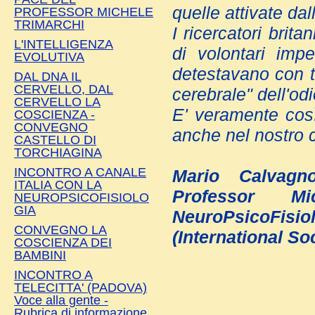
quelle attivate dal
PROFESSOR MICHELE
TRIMARCHI
I ricercatori brit
L'INTELLIGENZA
di volontari imp
EVOLUTIVA
detestavano con tu
DAL DNA IL
CERVELLO, DAL
cerebrale" dell'od
CERVELLO LA
E' veramente così 
COSCIENZA -
CONVEGNO
anche nel nostro 
CASTELLO DI
TORCHIAGINA
INCONTRO A CANALE
Mario Calvagn
ITALIA CON LA
Professor Mi
NEUROPSICOFISIOLO
GIA
NeuroPsicoFisio
CONVEGNO LA
(International S
COSCIENZA DEI
BAMBINI
INCONTRO A
TELECITTA' (PADOVA)
Voce alla gente -
Rubrica di informazione