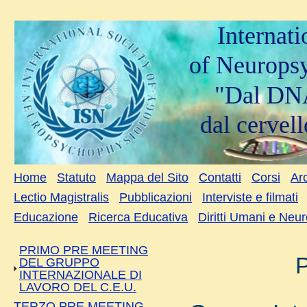
Internat
of Neurops
"Dal DNA
dal cervell
Home
Statuto
Mappa del Sito
Contatti
Corsi
Arc
Lectio Magistralis
Pubblicazioni
Interviste e filmati
Educazione
Ricerca Educativa
Diritti Umani e Neu
PRIMO PRE MEETING
P
DEL GRUPPO
INTERNAZIONALE DI
LAVORO DEL C.E.U.
TERZO PRE MEETING