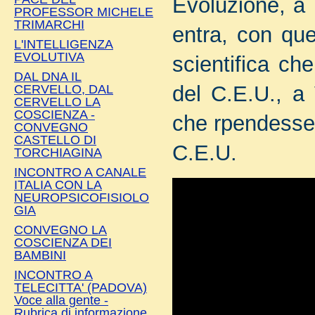
Evoluzione, a
PROFESSOR MICHELE
TRIMARCHI
entra, con ques
L'INTELLIGENZA
EVOLUTIVA
scientifica ch
DAL DNA IL
del C.E.U., a 
CERVELLO, DAL
CERVELLO LA
COSCIENZA -
che rpendesse i
CONVEGNO
CASTELLO DI
C.E.U.
TORCHIAGINA
INCONTRO A CANALE
ITALIA CON LA
NEUROPSICOFISIOLO
GIA
CONVEGNO LA
COSCIENZA DEI
BAMBINI
INCONTRO A
TELECITTA' (PADOVA)
Voce alla gente -
Rubrica di informazione