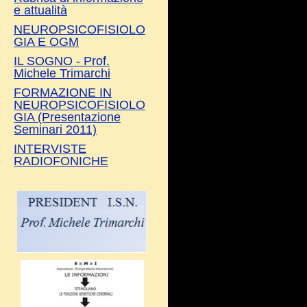
e attualità
NEUROPSICOFISIOLO
GIA E OGM
IL SOGNO - Prof.
Michele Trimarchi
FORMAZIONE IN
NEUROPSICOFISIOLO
GIA (Presentazione
Seminari 2011)
INTERVISTE
RADIOFONICHE