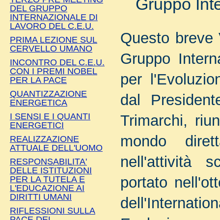
Gruppo Inte
DEL GRUPPO
INTERNAZIONALE DI
LAVORO DEL C.E.U.
Questo breve V
PRIMA LEZIONE SUL
CERVELLO UMANO
Gruppo Intern
INCONTRO DEL C.E.U.
CON I PREMI NOBEL
per l'Evoluzio
PER LA PACE
QUANTIZZAZIONE
dal President
ENERGETICA
I SENSI E I QUANTI
Trimarchi, riun
ENERGETICI
mondo dirett
REALIZZAZIONE
ATTUALE DELL'UOMO
nell'attività 
RESPONSABILITA'
DELLE ISTITUZIONI
portato nell'ot
PER LA TUTELA E
L'EDUCAZIONE AI
DIRITTI UMANI
dell'Internat
RIFLESSIONI SULLA
PACE DEL