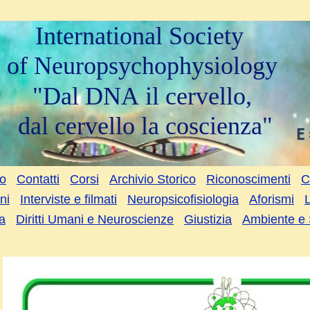
International Society
of Neuropsychophysiology
"Dal DNA il cervello,
dal cervello la coscienza"
to
Contatti
Corsi
Archivio Storico
Riconoscimenti
C
ni
Interviste e filmati
Neuropsicofisiologia
Aforismi
a
Diritti Umani e Neuroscienze
Giustizia
Ambiente e 