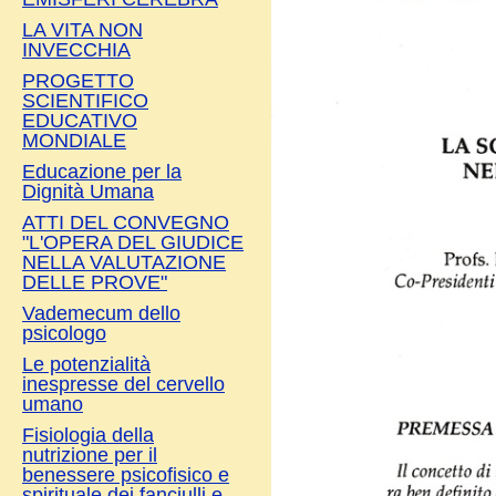
LA VITA NON
INVECCHIA
PROGETTO
SCIENTIFICO
EDUCATIVO
MONDIALE
Educazione per la
Dignità Umana
ATTI DEL CONVEGNO
"L'OPERA DEL GIUDICE
NELLA VALUTAZIONE
DELLE PROVE"
Vademecum dello
psicologo
Le potenzialità
inespresse del cervello
umano
Fisiologia della
nutrizione per il
benessere psicofisico e
spirituale dei fanciulli e