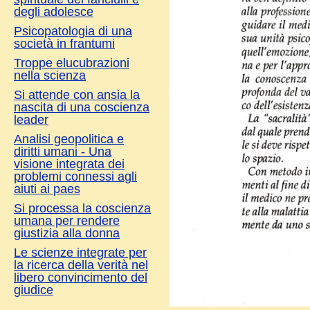
degli adolesce
Psicopatologia di una
società in frantumi
Troppe elucubrazioni
nella scienza
Si attende con ansia la
nascita di una coscienza
leader
Analisi geopolitica e
diritti umani - Una
visione integrata dei
problemi connessi agli
aiuti ai paes
Si processa la coscienza
umana per rendere
giustizia alla donna
Le scienze integrate per
la ricerca della verità nel
libero convincimento del
giudice