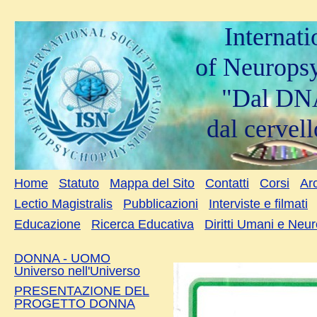
Internat
of Neurops
"Dal DNA
dal cervell
Home
Statuto
Mappa del Sito
Contatti
Corsi
Arc
Lectio Magistralis
Pubblicazioni
Interviste e filmati
Educazione
Ricerca Educativa
Diritti Umani e Neu
DONNA - UOMO
Universo nell'Universo
PRESENTAZIONE DEL
PROGETTO DONNA