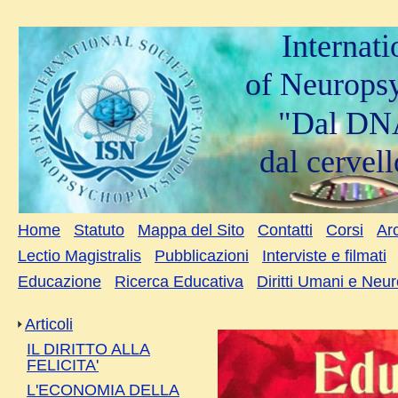
Internat
of Neurops
"Dal DNA
dal cervell
Home
Statuto
Mappa del Sito
Contatti
Corsi
Arc
Lectio Magistralis
Pubblicazioni
Interviste e filmati
Educazione
Ricerca Educativa
Diritti Umani e Neu
Articoli
IL DIRITTO ALLA
FELICITA'
L'ECONOMIA DELLA