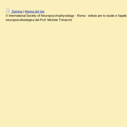
Stampa
|
Mappa del sito
© International Society of Neuropsychophysiology - Roma - istituto per lo studio e l'applic
neuropsicofisiologica del Prof. Michele Trimarchi