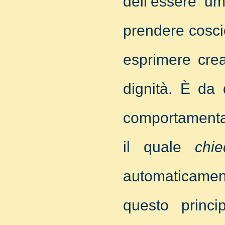
dell’essere u
prendere cosci
esprimere crea
dignità. È da
comportamental
il quale
chi
automaticamen
questo princi