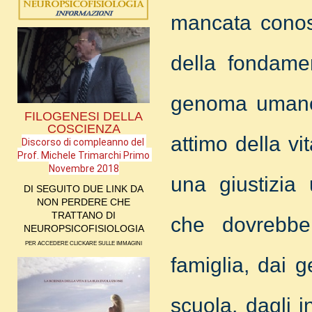
mancata conos
della fondamen
genoma umano. 
FILOGENESI DELLA
COSCIENZA
attimo della vi
Discorso di compleanno del 
Prof. Michele Trimarchi Primo 
Novembre 2018
una giustizia 
DI SEGUITO DUE LINK DA
NON PERDERE CHE
TRATTANO DI
che dovrebbe 
NEUROPSICOFISIOLOGIA
PER ACCEDERE CLICKARE SULLE IMMAGINI
famiglia, dai ge
scuola, dagli i