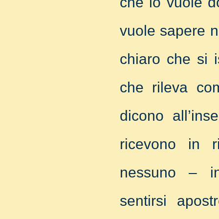
che lo vuole d
vuole sapere nu
chiaro che si 
che rileva co
dicono all’ins
ricevono in r
nessuno – in
sentirsi apost