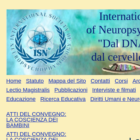
Internat
of Neurops
"Dal DNA
dal cervell
Home
Statuto
Mappa del Sito
Contatti
Corsi
Arc
Lectio Magistralis
Pubblicazioni
Interviste e filmati
Educazione
Ricerca Educativa
Diritti Umani e Neu
ATTI DEL CONVEGNO:
LA COSCIENZA DEI
BAMBINI
ATTI DEL CONVEGNO:
LA COSCIENZA DEI