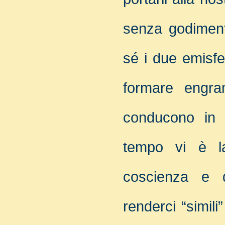
senza godimenti
sé i due emisfer
formare engr
conducono in s
tempo vi è la 
coscienza e d
renderci “simil